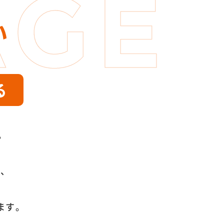
い
る
。
く、
ます。