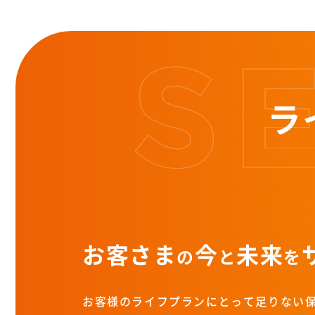
ラ
お客さま
今
未来
の
と
を
お客様のライフプランにとって足りない