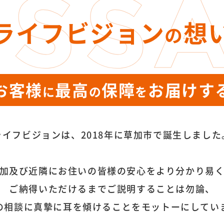
ライフビジョン
想
の
お客様
最高
保障
お届けす
に
の
を
ライフビジョンは、2018年に草加市で誕生しました
加及び近隣にお住いの皆様の安心をより分かり易
ご納得いただけるまでご説明することは勿論、
の相談に真摯に耳を傾けることをモットーにしてい